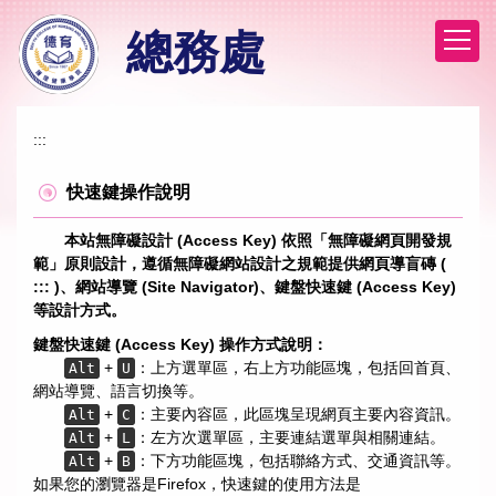
跳
總務處
到
主
要
內
容
:::
區
快速鍵操作說明
本站無障礙設計 (Access Key) 依照「無障礙網頁開發規
範」原則設計，遵循無障礙網站設計之規範提供網頁導盲磚 (
::: )、網站導覽 (Site Navigator)、鍵盤快速鍵 (Access Key)
等設計方式。
鍵盤快速鍵 (Access Key) 操作方式說明：
+
：上方選單區，右上方功能區塊，包括回首頁、
Alt
U
網站導覽、語言切換等。
+
：主要內容區，此區塊呈現網頁主要內容資訊。
Alt
C
+
：左方次選單區，主要連結選單與相關連結。
Alt
L
+
：下方功能區塊，包括聯絡方式、交通資訊等。
Alt
B
如果您的瀏覽器是Firefox，快速鍵的使用方法是