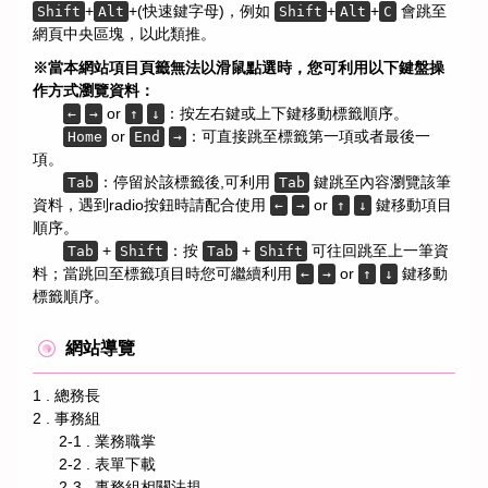
+
+(快速鍵字母)，例如
+
+
會跳至
Shift
Alt
Shift
Alt
C
網頁中央區塊，以此類推。
※當本網站項目頁籤無法以滑鼠點選時，您可利用以下鍵盤操
作方式瀏覽資料：
or
：按左右鍵或上下鍵移動標籤順序。
←
→
↑
↓
or
：可直接跳至標籤第一項或者最後一
Home
End
→
項。
：停留於該標籤後,可利用
鍵跳至內容瀏覽該筆
Tab
Tab
資料，遇到radio按鈕時請配合使用
or
鍵移動項目
←
→
↑
↓
順序。
+
：按
+
可往回跳至上一筆資
Tab
Shift
Tab
Shift
料；當跳回至標籤項目時您可繼續利用
or
鍵移動
←
→
↑
↓
標籤順序。
網站導覽
1 . 總務長
2 . 事務組
2-1 . 業務職掌
2-2 . 表單下載
2-3 . 事務組相關法規